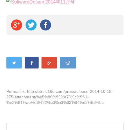
Permalink: http://otrs.c16e.com/pressrelease-2014-10-18-
275/attachment/%e5%86%99%e7%9c%9f-1-
%e3%81%ae%e3%82%b3%e3%83%94%e3%83%bc