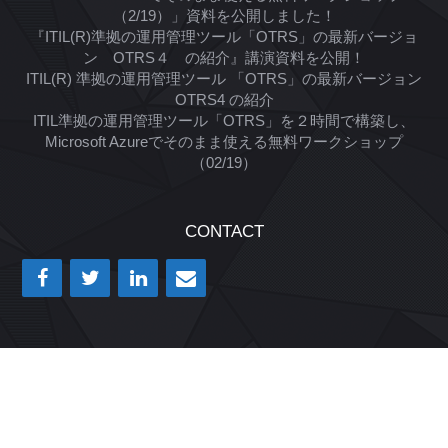
（2/19）」資料を公開しました！
『ITIL(R)準拠の運用管理ツール「OTRS」の最新バージョ
ン OTRS４ の紹介』講演資料を公開！
ITIL(R) 準拠の運用管理ツール 「OTRS」の最新バージョン
OTRS4 の紹介
ITIL準拠の運用管理ツール「OTRS」を２時間で構築し、
Microsoft Azureでそのまま使える無料ワークショップ
（02/19）
CONTACT