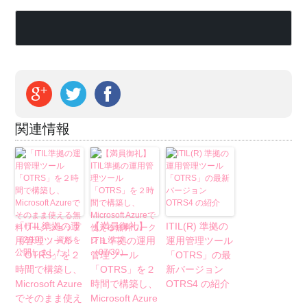
関連情報
「ITIL準拠の運
【満員御礼】
ITIL(R) 準拠の
用管理ツール
ITIL準拠の運用
運用管理ツール
「OTRS」を２
管理ツール
「OTRS」の最
時間で構築し、
「OTRS」を２
新バージョン
Microsoft Azure
時間で構築し、
OTRS4 の紹介
でそのまま使え
Microsoft Azure