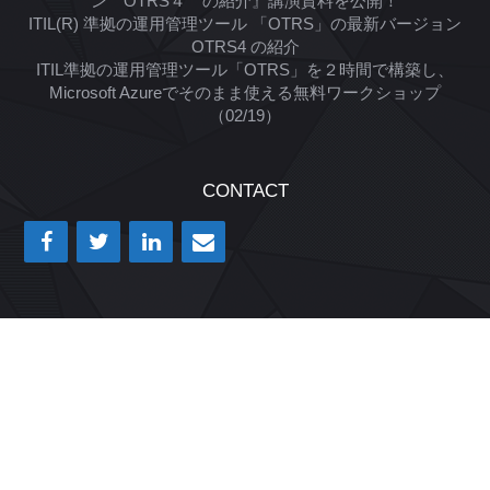
ン OTRS４ の紹介』講演資料を公開！
ITIL(R) 準拠の運用管理ツール 「OTRS」の最新バージョン
OTRS4 の紹介
ITIL準拠の運用管理ツール「OTRS」を２時間で構築し、
Microsoft Azureでそのまま使える無料ワークショップ
（02/19）
CONTACT