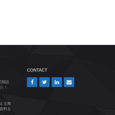
CONTACT
の初期設
た！
、
ま使える無
」資料を