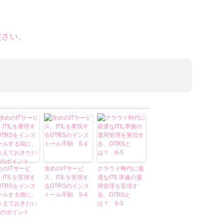
ださい。
めのITサービ
攻めのITサービ
クラウド時代に最
ITILを実現す
ス、ITILを実現す
適なITIL準拠の運
OTRSをインス
るOTRSのインス
用管理を実現す
ールする前に、
トール手順 5-4
る、OTRSと
さえておきたい
は？ 6-5
つのポイント