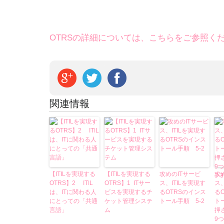
OTRSの詳細については、こちらをご参照く
関連情報
【ITILを実現する
【ITILを実現する
攻めのITサービ
攻
OTRS】2 ITIL
OTRS】1 ITサー
ス、ITILを実現す
ス、
は、ITに関わる人
ビスを実現するチ
るOTRSのインス
る
にとっての「共通
ケット管理システ
トール手順 5-2
ト
言語」
ム
押
9