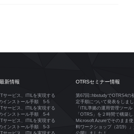
S最新情報
OTRSセミナー情報
ITサービス、ITILを実現する
第67回::hbstudyでOTRS4
Sのインストール手順 5-5
定手順について発表をしまし
ITサービス、ITILを実現する
「ITIL準拠の運用管理ツール
Sのインストール手順 5-4
「OTRS」を２時間で構築し
ITサービス、ITILを実現する
Microsoft Azureでそのま
Sのインストール手順 5-3
料ワークショップ（2/19）
ITサービス、ITILを実現する
公開しました！