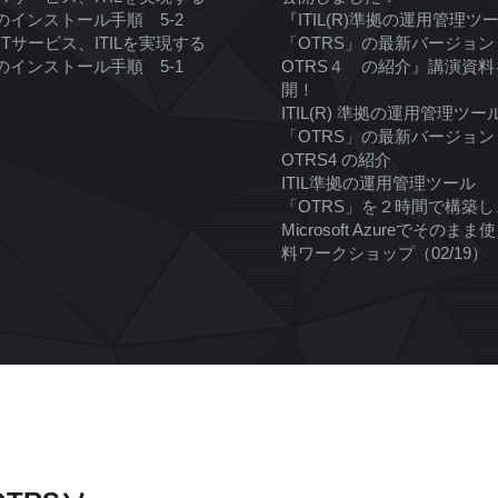
Sのインストール手順 5-2
『ITIL(R)準拠の運用管理ツ
ITサービス、ITILを実現する
「OTRS」の最新バージョ
Sのインストール手順 5-1
OTRS４ の紹介』講演資料
開！
ITIL(R) 準拠の運用管理ツー
「OTRS」の最新バージョン
OTRS4 の紹介
ITIL準拠の運用管理ツール
「OTRS」を２時間で構築し
Microsoft Azureでそのま
料ワークショップ（02/19）