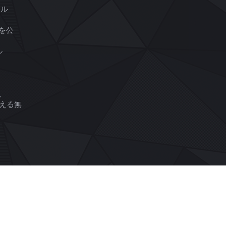
ール
ン
を公
ル
、
ま使える無